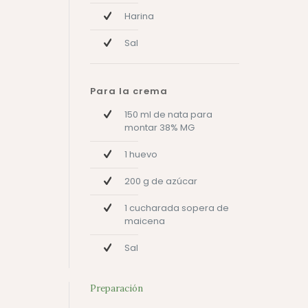
Harina
Sal
Para la crema
150 ml de nata para
montar 38% MG
1 huevo
200 g de azúcar
1 cucharada sopera de
maicena
Sal
Preparación