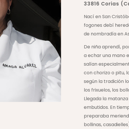
33816 Corias (
Nací en San Cristóbal
fogones debí hereda
de nombradía en As
De niña aprendí, po
a echar una mano en
salían especialmente
con chorizo o pitu, 
según la tradición l
los frixuelos, los bo
Llegada la matanza 
embutidos. En tiem
preparaba merienda
bollinas, casadiell