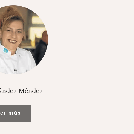
nández Méndez
eer más