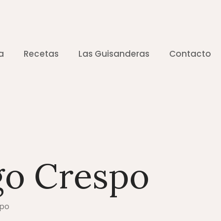
a
Recetas
Las Guisanderas
Contacto
go Crespo
spo