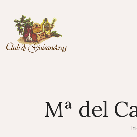
Mª del C
In