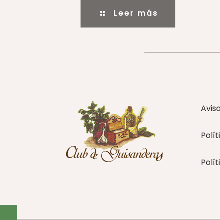
Leer más
Avis
Polít
Polít