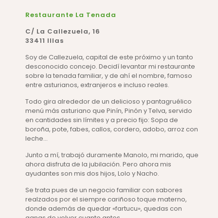
Restaurante La Tenada
C/ La Callezuela, 16
33411 Illas
Soy de Callezuela, capital de este próximo y un tanto
desconocido concejo. Decidí levantar mi restaurante
sobre la tenada familiar, y de ahí el nombre, famoso
entre asturianos, extranjeros e incluso reales.
Todo gira alrededor de un delicioso y pantagruélico
menú más asturiano que Pinín, Pinón y Telva, servido
en cantidades sin límites y a precio fijo: Sopa de
boroña, pote, fabes, callos, cordero, adobo, arroz con
leche…
Junto a mí, trabajó duramente Manolo, mi marido, que
ahora disfruta de la jubilación. Pero ahora mis
ayudantes son mis dos hijos, Lolo y Nacho.
Se trata pues de un negocio familiar con sabores
realzados por el siempre cariñoso toque materno,
donde además de quedar «fartucu», quedas con
ganas de volver cuanto antes.